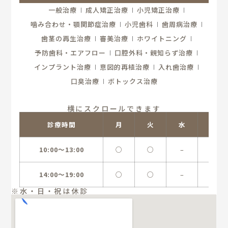
一般治療
成人矯正治療
小児矯正治療
噛み合わせ・顎関節症治療
小児歯科
歯周病治療
歯茎の再生治療
審美治療
ホワイトニング
予防歯科・エアフロー
口腔外科・親知らず治療
インプラント治療
意図的再植治療
入れ歯治療
口臭治療
ボトックス治療
横にスクロールできます
診療時間
月
火
水
木
10:00〜13:00
○
○
–
○
14:00〜19:00
○
○
–
○
※水・日・祝は休診